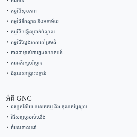
ការអប់រំ
កម្មវិធីសុខភាព
កម្មវិធីទឹកស្អាត និងអនាម័យ
កម្មវិធីបង្កើនប្រាក់ចំណូល
កម្មវិធីស្វែងរកការគាំទ្រមតិ
ភាពជាម្ចាស់ការក្នុងសហគមន៍
ការអភិរក្សបរិស្ថាន
ជំនួយសង្គ្រោះបន្ទាន់
អំពី GNC
ទស្សនវិស័យ បេសកកម្ម និង គុណតម្លៃស្នូល
វិធីសាស្រ្តរបស់យើង
តំបន់គោលដៅ