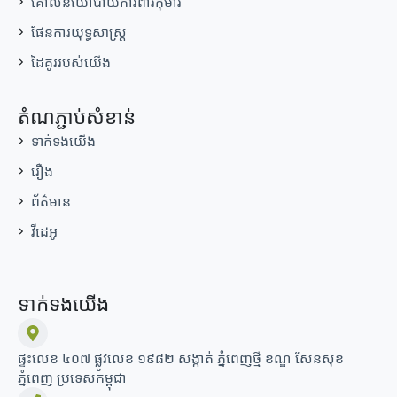
គោលនយោបាយការពារកុមារ
ផែនការយុទ្ធសាស្ត្រ
ដៃគូររបស់យើង
តំណភ្ជាប់សំខាន់
ទាក់ទងយើង
រឿង
ព័ត៌មាន
វីដេអូ
ទាក់ទងយើង
ផ្ទះលេខ ៤០៧ ផ្លូវលេខ ១៩៨២ សង្កាត់ ភ្នំពេញថ្មី ខណ្ឌ សែនសុខ
ភ្នំពេញ ប្រទេសកម្ពុជា