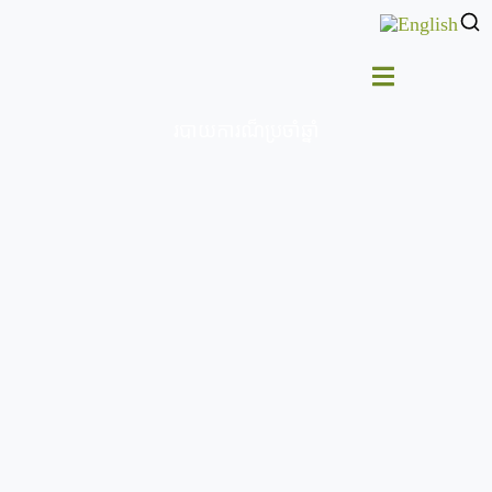
របាយការណ៏ប្រចាំឆ្នាំ