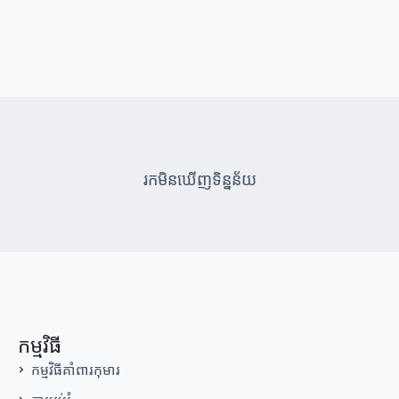
រកមិនឃើញទិន្នន័យ
កម្មវិធី
កម្មវិធីគាំពារកុមារ