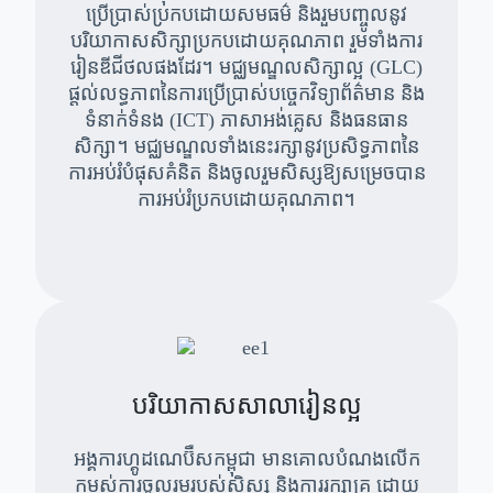
ប្រើប្រាស់ប្រកបដោយសមធម៌ និងរួមបញ្ចូលនូវ
បរិយាកាសសិក្សាប្រកបដោយគុណភាព រួមទាំងការ
រៀនឌីជីថលផងដែរ។ មជ្ឈមណ្ឌលសិក្សាល្អ (GLC)
ផ្តល់លទ្ធភាពនៃការប្រើប្រាស់បច្ចេកវិទ្យាព័ត៌មាន និង
ទំនាក់ទំនង (ICT) ភាសាអង់គ្លេស និងធនធាន
សិក្សា។ មជ្ឈមណ្ឌលទាំងនេះរក្សានូវប្រសិទ្ធភាពនៃ
ការអប់រំបំផុសគំនិត និងចូលរួមសិស្សឱ្យសម្រេចបាន
ការអប់រំប្រកបដោយគុណភាព។
បរិយាកាសសាលារៀនល្អ
អង្គការហ្គូដណេប៊ឺសកម្ពុជា មានគោលបំណងលើក
កម្ពស់ការចូលរួមរបស់សិស្ស និងការរក្សាគ្រូ ដោយ