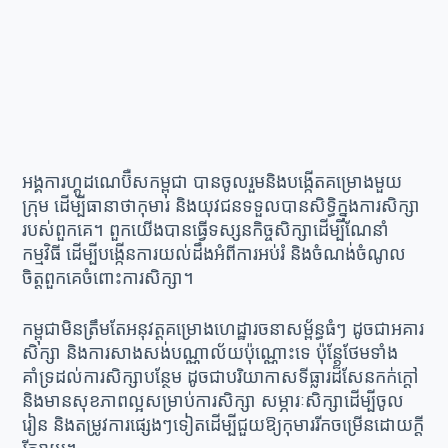
អង្គការហ្គូដណេប៊ឺសកម្ពុជា បានចូលរួមនិងបង្កើតគម្រោងមួយ
ក្រុម ដើម្បីធានាថាកុមារ និងយុវជនទទួលបានសិទ្ធិក្នុងការសិក្សា
របស់ពួកគេ។ ពួកយើងបានធ្វើទស្សនកិច្ចសិក្សាដើម្បីណែនាំ
កម្មវិធី ដើម្បីបង្កើនការយល់ដឹងអំពីការអប់រំ និងចំណង់ចំណូល
ចិត្តពួកគេចំពោះការសិក្សា។
កម្ពុជាមិនត្រឹមតែអនុវត្តគម្រោងហេដ្ឋារចនាសម្ព័ន្ធធំៗ ដូចជាអគារ
សិក្សា និងការសាងសង់បណ្ណាល័យប៉ុណ្ណោះទេ ប៉ុន្តែថែមទាំង
គាំទ្រដល់ការសិក្សាបន្ថែម ដូចជាបរិយាកាសទីធ្លារដ៏សែនកក់ក្តៅ
និងមានសុខភាពល្អសម្រាប់ការសិក្សា សម្ភារៈសិក្សាដើម្បីចូល
រៀន និងតម្រូវការផ្សេងៗទៀតដើម្បីជួយឱ្យកុមាររីកចម្រើនដោយក្តី