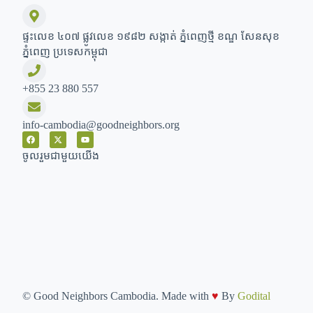
ផ្ទះលេខ ៤០៧ ផ្លូវលេខ ១៩៨២ សង្កាត់ ភ្នំពេញថ្មី ខណ្ឌ សែនសុខ
ភ្នំពេញ ប្រទេសកម្ពុជា
+855 23 880 557
info-cambodia@goodneighbors.org
ចូលរួមជាមួយយើង
©
Good Neighbors Cambodia. Made with
♥
By
Godital