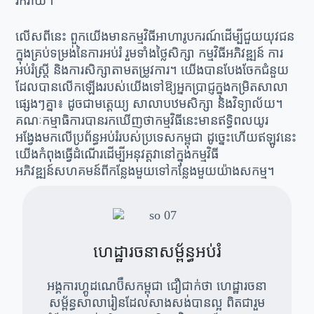
រីករាយ។
លើសពីនេះ ពួកយើងមានកម្មវិធីអាហារូបករណ៍ដើម្បីជួយយុវជន
ក្នុងគ្រប់ទម្រង់នៃការអប់រំ រួមទាំងថ្លៃសិក្សា កម្មវិធីអភិវឌ្ឍន៍ ការ
អប់រំស្ត្រី និងការសិក្សាតាមតម្រូវការ។ យើងបានបែងចែកជំនួយ
ដែលបានលើកឡើងរបស់យើងទៅឱ្យអ្នកប្រាជ្ញក្នុងកម្រិតសាលា
ផ្សេងៗគ្នា៖ ដូចជាមត្តេយ្យ សាលាបឋមសិក្សា និងវិទ្យាល័យ។
គណៈកម្មាធិការបានរកឃើញថាកម្មវិធីនេះមានឥទ្ធិពលយូរ
អង្វែងមកលើប្រព័ន្ធអប់រំរបស់ប្រទេសកម្ពុជា ដូច្នេះហើយឥឡូវនេះ
យើងកំពុងធ្វើដំណើរដើម្បីអនុវត្តវានៅក្នុងកម្មវិធី
អភិវឌ្ឍន៍សហគមន៍ពីកន្លែងមួយទៅកន្លែងមួយយ៉ាងសកម្ម។
ហេដ្ឋារចនាសម្ព័ន្ធអប់រំ
អង្គការហ្គូដណេប៊ឺសកម្ពុជា ជឿជាក់ថា ហេដ្ឋារចនា
សម្ព័ន្ធសាលារៀនដែលសាងសង់បានល្អ ពិតជារួម