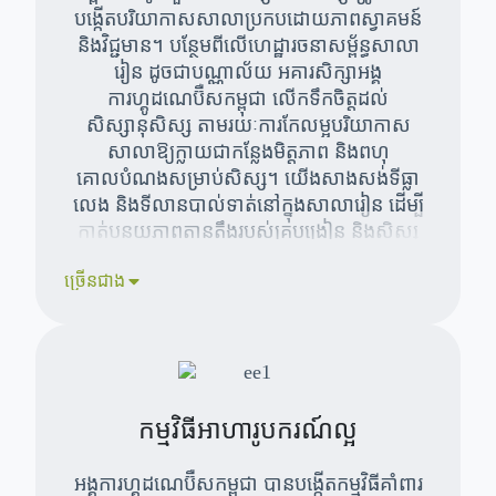
បង្កើតបរិយាកាសសាលាប្រកបដោយភាពស្វាគមន៍
និងវិជ្ជមាន។ បន្ថែមពីលើហេដ្ឋារចនាសម្ព័ន្ធសាលា
រៀន ដូចជាបណ្ណាល័យ អគារសិក្សាអង្គ
ការហ្គូដណេប៊ឺសកម្ពុជា លើកទឹកចិត្តដល់
សិស្សានុសិស្ស តាមរយៈការកែលម្អបរិយាកាស
សាលាឱ្យក្លាយជាកន្លែងមិត្តភាព និងពហុ
គោលបំណងសម្រាប់សិស្ស។ យើងសាងសង់ទីធ្លា
លេង និងទីលានបាល់ទាត់នៅក្នុងសាលារៀន ដើម្បី
កាត់បន្ថយភាពតានតឹងរបស់គ្រូបង្រៀន និងសិស្ស
និងជំរុញឱ្យមានផ្នត់គំនិតវិជ្ជមានបន្ថែមទៀតក្នុងការ
ច្រើនជាង
អប់រំ និងការអភិវឌ្ឍន៍ខ្លួនឯង។
កម្មវិធីអាហារូបករណ៍ល្អ
អង្គការហ្គូដណេប៊ឺសកម្ពុជា បានបង្កើតកម្មវិធីគាំពារ