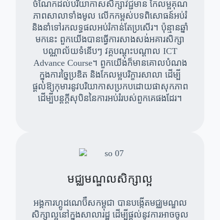
ចំណែកដល់បរិយាកាសសិក្សាវិជ្ជមាន កែលម្អគុណ
ភាពសាលាទាំងមូល លើកកម្ពស់បទពិសោធន៍អប់រំ
និងនាំទៅរកលទ្ធផលអប់រំកាន់តែប្រសើរ។ ប៉ុន្មានឆ្នាំ
មកនេះ ពួកយើងបានធ្វើការសាងសង់អគារសិក្សា
បណ្ណាល័យទំនើបៗ វគ្គបណ្តុះបណ្តាល ICT
Advance Course។ ពួកយើងក៏មានគោលបំណង
ក្នុងការច្នៃប្រឌិត និងកែលម្អបរិក្ខារសាលា ដើម្បី
ផ្តល់ឱ្យកុមារនូវបរិយាកាសប្រកបដោយផាសុកភាព
ដើម្បីបន្តក្តីសុបិននៃការអប់រំរបស់ពួកគេផងដែរ។
មជ្ឈមណ្ឌលសិក្សាល្អ
អង្គការហ្គូដណេប៊ឺសកម្ពុជា បានបង្កើតមជ្ឈមណ្ឌល
សិក្សាល្អនៅក្នុងសាលារដ្ឋ ដើម្បីផ្តល់នូវការអាចចូល