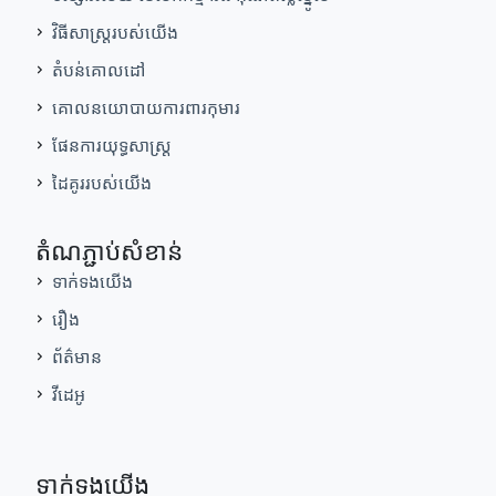
វិធីសាស្រ្តរបស់យើង
តំបន់គោលដៅ
គោលនយោបាយការពារកុមារ
ផែនការយុទ្ធសាស្ត្រ
ដៃគូររបស់យើង
តំណភ្ជាប់សំខាន់
ទាក់ទងយើង
រឿង
ព័ត៌មាន
វីដេអូ
ទាក់ទងយើង