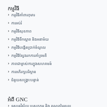
កម្មវិធី
កម្មវិធីគាំពារកុមារ
ការអប់រំ
កម្មវិធីសុខភាព
កម្មវិធីទឹកស្អាត និងអនាម័យ
កម្មវិធីបង្កើនប្រាក់ចំណូល
កម្មវិធីស្វែងរកការគាំទ្រមតិ
ភាពជាម្ចាស់ការក្នុងសហគមន៍
ការអភិរក្សបរិស្ថាន
ជំនួយសង្គ្រោះបន្ទាន់
អំពី GNC
ទស្សនវិស័យ បេសកកម្ម និង គុណតម្លៃស្នូល