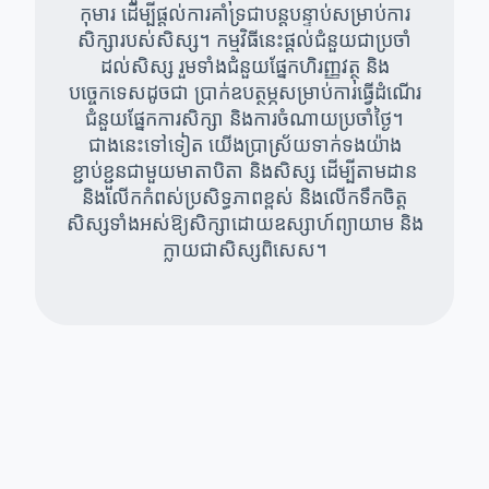
កុមារ ដើម្បីផ្តល់ការគាំទ្រជាបន្តបន្ទាប់សម្រាប់ការ
សិក្សារបស់សិស្ស។ កម្មវិធីនេះផ្តល់ជំនួយជាប្រចាំ
ដល់សិស្ស រួមទាំងជំនួយផ្នែកហិរញ្ញវត្ថុ និង
បច្ចេកទេសដូចជា ប្រាក់ឧបត្ថម្ភសម្រាប់ការធ្វើដំណើរ
ជំនួយផ្នែកការសិក្សា និងការចំណាយប្រចាំថ្ងៃ។
ជាងនេះទៅទៀត យើងប្រាស្រ័យទាក់ទងយ៉ាង
ខ្ជាប់ខ្ជួនជាមួយមាតាបិតា និងសិស្ស ដើម្បីតាមដាន
និងលើកកំពស់ប្រសិទ្ធភាពខ្ពស់ និងលើកទឹកចិត្ត
សិស្សទាំងអស់ឱ្យសិក្សាដោយឧស្សាហ៍ព្យាយាម និង
ក្លាយជាសិស្សពិសេស។