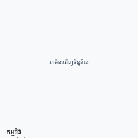
រកមិនឃើញទិន្នន័យ
កម្មវិធី