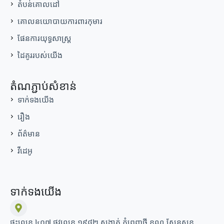
តំបន់គោលដៅ
គោលនយោបាយការពារកុមារ
ផែនការយុទ្ធសាស្ត្រ
ដៃគូររបស់យើង
តំណភ្ជាប់សំខាន់
ទាក់ទងយើង
រឿង
ព័ត៌មាន
វីដេអូ
ទាក់ទងយើង
ផ្ទះលេខ ៤០៧ ផ្លូវលេខ ១៩៨២ សង្កាត់ ភ្នំពេញថ្មី ខណ្ឌ សែនសុខ