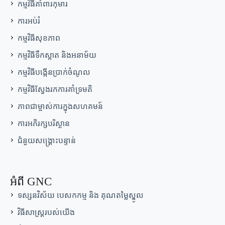
កម្មវិធីគាំពារកុមារ
ការអប់រំ
កម្មវិធីសុខភាព
កម្មវិធីទឹកស្អាត និងអនាម័យ
កម្មវិធីបង្កើនប្រាក់ចំណូល
កម្មវិធីស្វែងរកការគាំទ្រមតិ
ភាពជាម្ចាស់ការក្នុងសហគមន៍
ការអភិរក្សបរិស្ថាន
ជំនួយសង្គ្រោះបន្ទាន់
អំពី GNC
ទស្សនវិស័យ បេសកកម្ម និង គុណតម្លៃស្នូល
វិធីសាស្រ្តរបស់យើង