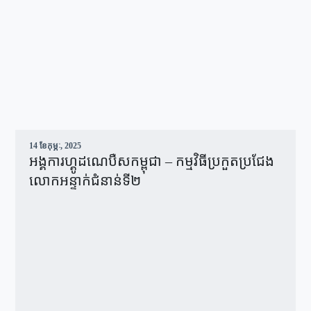
14 ខែ​កុម្ភៈ, 2025
អង្គការហ្គូដណេបឺសកម្ពុជា – កម្មវិធីប្រកួតប្រជែង
លោកអន្ទាក់ជំនាន់ទី២