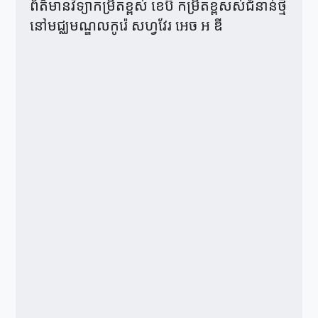
ព័ត៌មានវិទ្យាកម្រិតខ្ពស់ ខេប៊ី កម្រិតខ្ពសស់ជំនាន់ថ្មី
នៅមជ្ឈមណ្ឌលកូរ៉េ សហ្វវែរ អេច អ ឌី