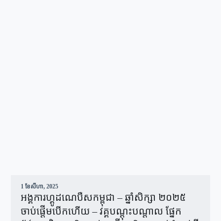
1 ខែ​សីហា, 2025
អង្គការហ្គូដណេបឺសកម្ពុជា – ឆ្នាំសិក្សា ២០២៥
ចាប់ផ្តើមបើកហើយ – វគ្គបណ្ដុះបណ្ដាល ផ្នែក