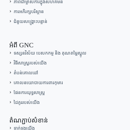
ភាពជាម្ចាស់ការក្នុងសហគមន៍
ការអភិរក្សបរិស្ថាន
ជំនួយសង្គ្រោះបន្ទាន់
អំពី GNC
ទស្សនវិស័យ បេសកកម្ម និង គុណតម្លៃស្នូល
វិធីសាស្រ្តរបស់យើង
តំបន់គោលដៅ
គោលនយោបាយការពារកុមារ
ផែនការយុទ្ធសាស្ត្រ
ដៃគូររបស់យើង
តំណភ្ជាប់សំខាន់
ទាក់ទងយើង