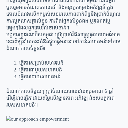
ការចូលរួមក្នុងសហគមន៍ គឺជាដំណើរការសកម្មមួយ ដែលអ្នក
ចូលរួមអាចកំណត់គោលដៅ និងអនុវត្តគម្រោងអភិវឌ្ឍន៍ ក្នុង
គោលបំណងលើកកម្ពស់សុខមាលភាពពាក់ព័ន្ធនឹងប្រាក់ចំណូល
ការលូតលាស់ផ្ទាល់ខ្លួន ការពឹងផ្អែកលើខ្លួនឯង ឬគុណតម្លៃ
ផ្សេងៗដែលពួកគេយល់ថាសំខាន់។
អង្គការហ្គូដណេប៊ឺសកម្ពុជា ប្រើប្រាស់វិធីសាស្ត្រផ្ដល់ភាពអង់អាច
នេះដើម្បីនាំយកនូវគំនិតផ្ដួចផ្ដើមនានាទៅកាន់សហគមន៍ទៅតាម
ដំណាក់កាលចំនួនបី៖
ធ្វើការសម្រាប់សហគមន៍
ធ្វើការជាមួយសហគមន៍
ធ្វើការដោយសហគមន៍
ដំណាក់កាលនីមួយៗ ត្រូវចំណាយពេលវេលាប្រមាណ ៥ ឆ្នាំ
ដើម្បីអាចធ្វើការវាយតម្លៃលើវឌ្ឍនភាព អភិវឌ្ឍ និងសមត្ថភាព
របស់សហគមន៍។