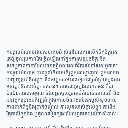
ការផ្ដល់អំណាចដល់សហគមន៍ សំដៅដល់ការលើកទឹកចិត្តពួក
គេឱ្យចូលរួមកាន់តែច្រើនឡើងនៅក្នុងការសម្រេចចិត្ត និង
សកម្មភាពនានាដែលមានឥទ្ធិពលដល់ជីវិតរស់នៅរបស់ពួកគេ។
ការផ្ដល់អំណាច បានផ្ដល់ឱកាសឱ្យពួកគេបង្ហាញថា ពួកគេអាច
បញ្ចេញនូវគំនិតល្អៗ និងថាពួកគេមានលទ្ធភាពគ្រប់គ្រាន់ក្នុងការ
អនុវត្តគំនិតរបស់ពួកគេបាន។ ការចូលរួមក្នុងសហគមន៍ គឺជា
ដំណើរការសកម្មមួយ ដែលអ្នកចូលរួមអាចកំណត់គោលដៅ និង
អនុវត្តគម្រោងអភិវឌ្ឍន៍ ក្នុងគោលបំណងលើកកម្ពស់សុខមាល
ភាពពាក់ព័ន្ធនឹងប្រាក់ចំណូល ការលូតលាស់ផ្ទាល់ខ្លួន ការពឹង
ផ្អែកលើខ្លួនឯង ឬគុណតម្លៃផ្សេងៗដែលពួកគេយល់ថាសំខាន់។