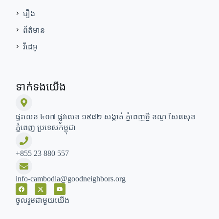
រឿង
ព័ត៌មាន
វីដេអូ
ទាក់ទងយើង
ផ្ទះលេខ ៤០៧ ផ្លូវលេខ ១៩៨២ សង្កាត់ ភ្នំពេញថ្មី ខណ្ឌ សែនសុខ
ភ្នំពេញ ប្រទេសកម្ពុជា
+855 23 880 557
info-cambodia@goodneighbors.org
ចូលរួមជាមួយយើង