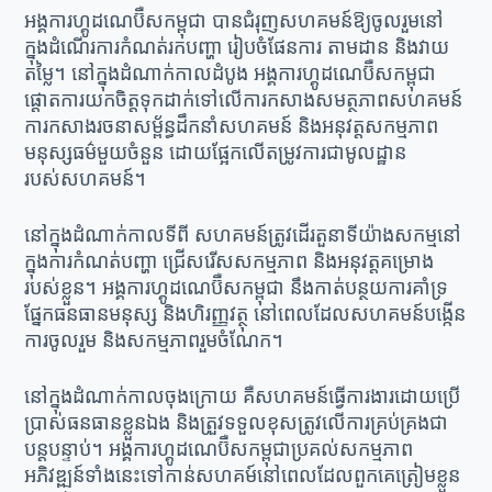
អង្គការហ្គូដណេប៊ឺសកម្ពុជា បានជំរុញសហគមន៍ឱ្យចូលរួមនៅ
ក្នុងដំណើរការកំណត់រកបញ្ហា រៀបចំផែនការ តាមដាន និងវាយ
តម្លៃ។ នៅក្នុងដំណាក់កាលដំបូង អង្គការហ្គូដណេប៊ឺសកម្ពុជា
ផ្ដោតការយកចិត្តទុកដាក់ទៅលើការកសាងសមត្ថភាពសហគមន៍
ការកសាងរចនាសម្ព័ន្ធដឹកនាំសហគមន៍ និងអនុវត្តសកម្មភាព
មនុស្សធម៌មួយចំនួន ដោយផ្អែកលើតម្រូវការជាមូលដ្ឋាន
របស់សហគមន៍។
នៅក្នុងដំណាក់កាលទីពី សហគមន៍ត្រូវដើរតួនាទីយ៉ាងសកម្មនៅ
ក្នុងការកំណត់បញ្ហា ជ្រើសរើសសកម្មភាព និងអនុវត្តគម្រោង
របស់ខ្លួន។ អង្គការហ្គូដណេប៊ឺសកម្ពុជា នឹងកាត់បន្ថយការគាំទ្រ
ផ្នែកធនធានមនុស្ស និងហិរញ្ញវត្ថុ នៅពេលដែលសហគមន៍បង្កើន
ការចូលរួម និងសកម្មភាពរួមចំណែក។
នៅក្នុងដំណាក់កាលចុងក្រោយ គឺសហគមន៍ធ្វើការងារដោយប្រើ
ប្រាស់ធនធានខ្លួនឯង និងត្រួវទទួលខុសត្រូវលើការគ្រប់គ្រងជា
បន្តបន្ទាប់។ អង្គការហ្គូដណេប៊ឺសកម្ពុជាប្រគល់សកម្មភាព
អភិវឌ្ឍន៍ទាំងនេះទៅកាន់សហគម៍នៅពេលដែលពួកគេត្រៀមខ្លួន