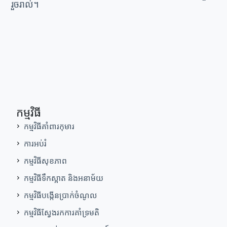
រួចរាល់។
កម្មវិធី
កម្មវិធីគាំពារកុមារ
ការអប់រំ
កម្មវិធីសុខភាព
កម្មវិធីទឹកស្អាត និងអនាម័យ
កម្មវិធីបង្កើនប្រាក់ចំណូល
កម្មវិធីស្វែងរកការគាំទ្រមតិ