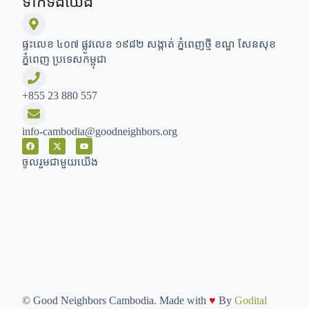
ទាក់ទងយើង
ផ្ទះលេខ ៤០៧ ផ្លូវលេខ ១៩៨២ សង្កាត់ ភ្នំពេញថ្មី ខណ្ឌ សែនសុខ
ភ្នំពេញ ប្រទេសកម្ពុជា
+855 23 880 557
info-cambodia@goodneighbors.org
ចូលរួមជាមួយយើង
©
Good Neighbors Cambodia. Made with
♥
By
Godital