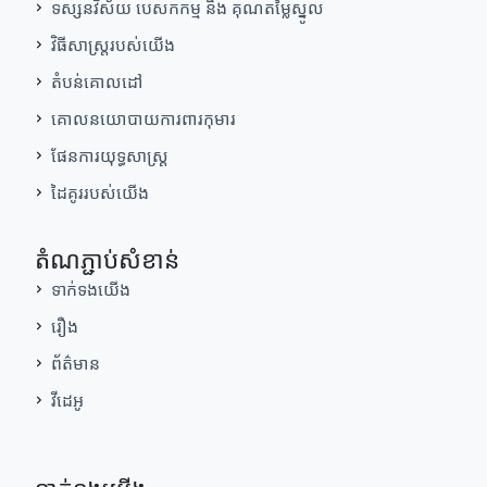
ទស្សនវិស័យ បេសកកម្ម និង គុណតម្លៃស្នូល
វិធីសាស្រ្តរបស់យើង
តំបន់គោលដៅ
គោលនយោបាយការពារកុមារ
ផែនការយុទ្ធសាស្ត្រ
ដៃគូររបស់យើង
តំណភ្ជាប់សំខាន់
ទាក់ទងយើង
រឿង
ព័ត៌មាន
វីដេអូ