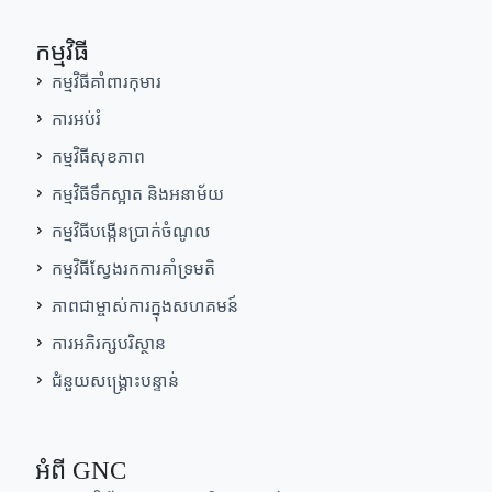
កម្មវិធី
កម្មវិធីគាំពារកុមារ
ការអប់រំ
កម្មវិធីសុខភាព
កម្មវិធីទឹកស្អាត និងអនាម័យ
កម្មវិធីបង្កើនប្រាក់ចំណូល
កម្មវិធីស្វែងរកការគាំទ្រមតិ
ភាពជាម្ចាស់ការក្នុងសហគមន៍
ការអភិរក្សបរិស្ថាន
ជំនួយសង្គ្រោះបន្ទាន់
អំពី GNC