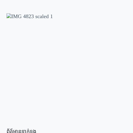
ព័ត៍មានទាក់ទង