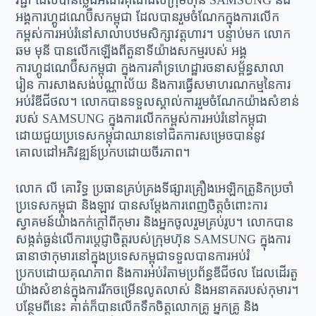
វិជ្ជា ដែលបានថ្លែងអំណរគុណដល់ក្រុមហ៊ុន SAMSUNG និង
អង្គការហ្គូដណេប៊ឺសកម្ពុជា ដែលបានរួមចំណែកក្នុងការលើក
កម្ពស់ការអប់រំនៅសាលាបឋមសិក្សាវត្តហារ។ បន្ទាប់មក លោក
ឆម មុនី បានលើកឡើងពីតួនាទីយ៉ាងសកម្មរបស់ អង្គ
ការហ្គូដណេប៊ឺសកម្ពុជា ក្នុងការគាំទ្រហេដ្ឋារចនាសម្ព័ន្ធសាលា
រៀន ការសាងសង់បណ្ណាល័យ និងការធ្វើសមាហរណកម្មនៃការ
អប់រំឌីជីថល។ លោកបានទទួលស្គាល់ការរួមចំណែកយ៉ាងសំខាន់
របស់ SAMSUNG ក្នុងការលើកកម្ពស់ការអប់រំនៅកម្ពុជា
ដោយជួយប្រទេសកម្ពុជាឈានទៅជិតការសម្រេចបាននូវ
គោលដៅអភិវឌ្ឍន៍ប្រកបដោយចីរភាព។
លោក លី គោវិទ្ធ ប្រធានគ្រប់គ្រងទីផ្សារគ្រឿងអេឡិកត្រូនិកប្រចាំ
ប្រទេសកម្ពុជា និងឡាវ បានសម្តែងការពេញចិត្តចំពោះការ
ស្វាគមន៍យ៉ាងកក់ក្តៅពីកុមារ និងអ្នកចូលរួមគ្រប់រូប។ លោកបាន
សង្កត់ធ្ងន់លើការប្តេជ្ញាចិត្តរបស់ក្រុមហ៊ុន SAMSUNG ក្នុងការ
ធានាថាកុមារនៅក្នុងប្រទេសកម្ពុជាទទួលបានការអប់រំ
ប្រកបដោយគុណភាព និងការអប់រំតាមប្រព័ន្ធឌីជីថល ដែលដើរតួ
យ៉ាងសំខាន់ក្នុងការរីកចម្រើនលូតលាស់ និងអនាគតរបស់កុមារ។
បន្ថែមពីនេះ គាត់ក៏បានលើកទឹកចិត្តលោកគ្រូ អ្នកគ្រូ និង