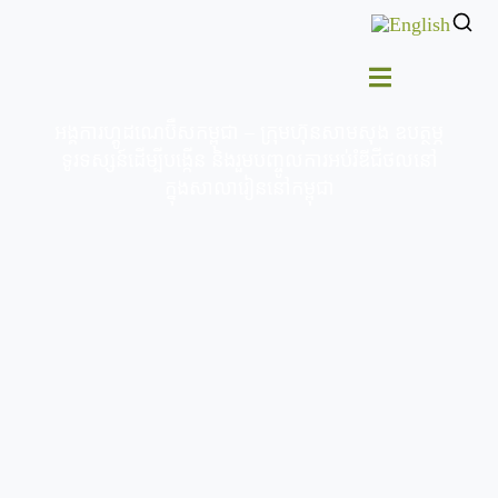
អង្គការហ្គូដណេប៊ឺសកម្ពុជា – ក្រុមហ៊ុនសាមសុង ឧបត្ថម្ភ
ទូរទស្សន៍ដើម្បីបង្កើន និងរួមបញ្ចូលការអប់រំឌីជីថលនៅ
ក្នុងសាលារៀននៅកម្ពុជា