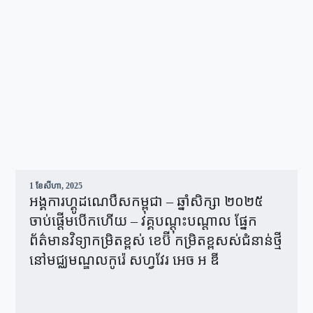
1 ខែ​សីហា, 2025
អង្គការហ្គូដណេបឺសកម្ពុជា – ឆ្នាំសិក្សា ២០២៥
ចាប់ផ្តើមបើកហើយ – វគ្គបណ្ដុះបណ្ដាល ផ្នែក
ព័ត៌មានវិទ្យាកម្រិតខ្ពស់ ខេប៊ី កម្រិតខ្ពសស់ជំនាន់ថ្មី
នៅមជ្ឈមណ្ឌលកូរ៉េ សហ្វវែរ អេច អ ឌី