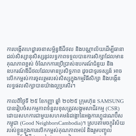
ការបង្កើតហេដ្ឋារចនាសម្ព័ន្ធឌីជីថល និងបណ្ណាល័យដើម្បីធានា
ដល់សិស្សានុសិស្សនូវលទ្ធភាពទទួលបានការសិក្សាដែលមាន
គុណភាពខ្ពស់ ចំណែកការប្រើប្រាស់ឧបករណ៍ជំនួយ និង
ឧបករណ៍ឌីជីថលដែលមានប្រសិទ្ធភាព ដូចជាទូរទស្សន៍ អាច
លើកកម្ពស់ការចូលរួមរបស់សិស្សក្នុងកម្មវិធីសិក្សា និងបង្កើន
លទ្ធផលសិក្សាបានយ៉ាងល្អប្រសើរ។
កាលពីថ្ងៃទី ២៥ ខែកញ្ញា ឆ្នាំ ២០២៥ ក្រុមហ៊ុន SAMSUNG
បានរៀបចំសកម្មភាពទំនួលខុសត្រូវសង្គមសាជីវកម្ម (CSR)
ដោយសហការជាមួយសហគមន៍ដង្កោនៃអង្គការហ្គូដណេប៊ឺស
កម្ពុជា (Good NeighborsCambodia)។ ស្របតាមចក្ខុវិស័យ
របស់ខ្លួនក្នុងការលើកកម្ពស់គុណភាពអប់រំ និងរួមបញ្ចូល