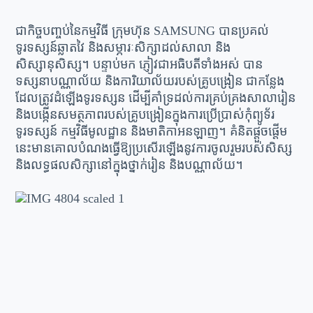
ជាកិច្ចបញ្ចប់នៃកម្មវិធី ក្រុមហ៊ុន SAMSUNG បានប្រគល់
ទូរទស្សន៍ឆ្លាតវៃ និងសម្ភារៈសិក្សាដល់សាលា និង
សិស្សានុសិស្ស។ បន្ទាប់មក ភ្ញៀវជាអធិបតីទាំងអស់ បាន
ទស្សនាបណ្ណាល័យ និងការិយាល័យរបស់គ្រូបង្រៀន ជាកន្លែង
ដែលត្រូវដំឡើងទូរទស្សន ដើម្បីគាំទ្រដល់ការគ្រប់គ្រងសាលារៀន
និងបង្កើនសមត្ថភាពរបស់គ្រូបង្រៀនក្នុងការប្រើប្រាស់កុំព្យូទ័រ
ទូរទស្សន៍ កម្មវិធីមូលដ្ឋាន និងមាតិកាអនឡាញ។ គំនិតផ្តួចផ្តើម
នេះមានគោលបំណងធ្វើឱ្យប្រសើរឡើងនូវការចូលរួមរបស់សិស្ស
និងលទ្ធផលសិក្សានៅក្នុងថ្នាក់រៀន និងបណ្ណាល័យ។