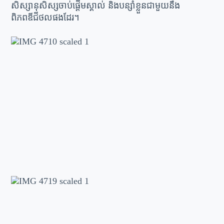
សិស្សានុសិស្សចាប់ផ្តើមស្គាល់ និងបន្សាំខ្លួនជាមួយនឹង
ពិភពឌីជីថលផងដែរ។