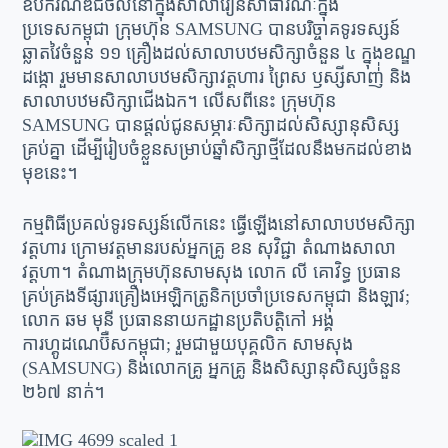
ឧបករណ៍ឌីជីថលនៅក្នុងសាលារៀនសាធារណៈក្នុង
ប្រទេសកម្ពុជា ក្រុមហ៊ុន SAMSUNG បានបរិច្ចាគទូរទស្សន៍
ឆ្លាតវៃចំនួន ១១ គ្រឿងដល់សាលាបឋមសិក្សាចំនួន ៤ ក្នុងខណ្ឌ
ដង្កោ រួមមានសាលាបឋមសិក្សាវត្តហារ ព្រៃស ឫស្សីសាញ់់ និង
សាលាបឋមសិក្សាជើងឯក។ លើសពីនេះ ក្រុមហ៊ុន
SAMSUNG បានផ្តល់ជូនសម្ភារៈសិក្សាដល់សិស្សានុសិស្ស
គ្រប់គ្នា ដើម្បីរៀបចំខ្លួនសម្រាប់ឆ្នាំសិក្សាថ្មីដែលនឹងមកដល់ខាង
មុខនេះ។
កម្មពិធីប្រគល់ទូរទស្សន៍លើកនេះ ធ្វើឡើងនៅសាលាបឋមសិក្សា
វត្តហារ ក្រោមវត្តមានរបស់អ្នកគ្រូ ខន សុវិជ្ជា តំណាងសាលា
វត្តហា។ តំណាងក្រុមហ៊ុនសាមសុង លោក លី គោវិទ្ធ ប្រធាន
គ្រប់គ្រងទីផ្សារគ្រឿងអេឡិកត្រូនិកប្រចាំប្រទេសកម្ពុជា និងឡាវ;
លោក ឆម មុនី ប្រធាននាយកដ្ឋានប្រតិបត្តិកៅ អង្គ
ការហ្គូដណេប៊ឺសកម្ពុជា; រួមជាមួយបុគ្គលិក សាមសុង
(SAMSUNG) និងលោកគ្រូ អ្នកគ្រូ និងសិស្សានុសិស្សចំនួន
២៦៧ នាក់។