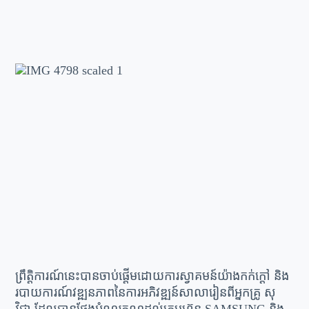
ព្រឹត្តិការណ៍នេះបានចាប់ផ្តើមដោយការស្វាគមន៍យ៉ាងកក់ក្តៅ និង
របាយការណ៍វឌ្ឍនភាពនៃការអភិវឌ្ឍន៍សាលារៀនពីអ្នកគ្រូ សុ