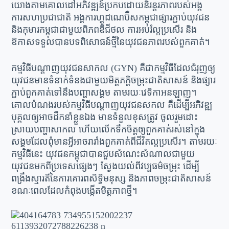
យោងតាមគោលដៅអភិវឌ្ឍន៍ប្រកបដោយនិរន្តរភាពរបស់អង្គ
ការសហប្រជាជាតិ អង្គការហ្គូដណេប៊ឺសកម្ពុជាផ្សារភ្ជាប់យុវជន
និងកុមារកម្ពុជាជាមួយពិភពឌីជីថល ការអប់រំល្អប្រសើរ និង
ឱកាសទទួលបានបទពិសោធន៍ថ្មីនៃយុវជនភាពរបស់ពួកគាត់។
កម្មវិធីបណ្តាញយុវជនសាកល (GYN) គឺជាកម្មវិធីដែលជំរុញឲ្យ
យុវជនមានទំនាក់ទំនងជាមួយមិត្តភក្តិចម្រុះជាតិសាសន៍ និងផ្សារ
ភ្ជាប់ពួកគាត់ទៅនឹងបញ្ហាសង្គម តាមរយៈវេទិកាអនឡាញ។
គោលបំណងរបស់កម្មវិធីបណ្តាញយុវជនសកល គឺដើម្បីអភិវឌ្ឍ
បុគ្គលឲ្យអាចដឹកនាំខ្លួនឯង មានទំនួលខុសត្រូវ ចូលរួមដោះ
ស្រាយបញ្ហាសាកល ហើយលើកទឹកចិត្តឲ្យពួកគាត់រស់នៅក្នុង
សង្គមដែលពុំមានអ្វីអាចរារាំងពួកគាត់ពីជីវិតល្អប្រសើរ។ តាមរយៈ
កម្មវិធីនេះ យុវជនកម្ពុជាបានជួបសំណេះសំណាលជាមួយ
យុវជនមកពីប្រទេសផ្សេងៗ ស្វែងយល់ពីវប្បធម៌ចម្រុះ ដើម្បី
ពង្រឹងស្មារតីនៃការគោរពសិទ្ធិមនុស្ស និងភាពចម្រុះជាតិសាសន៍
ខណៈពេលដែលកំពុងបង្កើតមិត្តភាពថ្មី។