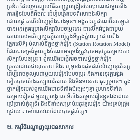
ប្រឌិត ដែលរួមបញ្ចូលវិធីសាស្រ្តបង្រៀនបែបបុរាណជាមួយនឹង
ការរៀនបែបឌីជីថល ដើម្បីបង្កើតបទពិសោធន៍សិក្សា
ដោយផ្តោតលើសិស្សខ្លាំងជាងមុន។ អង្គការហ្គូដណេប៊ឺសកម្ពុជា
បានអនុវត្តគម្រោងសិក្សាបែបចម្រុះនេះ ជាលើកដំបូងជាមួយ
សាលាបឋមសិក្សាឬស្សីសាញ់ក្នុងទីក្រុងភ្នំពេញ ដោយពឹង
ផ្អែកលើគំរូ បំលាស់ទីក្នុងថ្នាក់រៀន (Station Rotation Model)
ដែលជាទម្រង់មួយក្នុងចំណោមទម្រង់ត្រូវបានអនុវត្តសម្រាប់ការ
សិក្សាបែបចម្រុះ។ ពួកយើងបង្កើតរចនាសម្ព័ន្ធថ្នាក់រៀន
ប្រកបដោយផាសុកភាព និងពហុមុខងារជូនដល់សិស្សានុសិស្ស
ដើម្បីអាចចូលរួមជាមួយមេរៀនបែបចម្រុះ និងការអនុវត្តផ្សេង
ទៀតបានយ៉ាងសប្បាយរីករាយ និងមិនមានភាពធុញទ្រាន់។ ក្នុង
ថ្នាក់រៀនរបស់ពួកយើងមានទីតាំងបីផ្សេងៗគ្នា រួមមានទីតាំង
សម្រាប់រៀនជាមួយគ្រូបង្គោល ទីតាំងសម្រាប់រៀនខ្លួនឯងដោយ
ប្រើប្រាស់កុំព្យូទ័រ និងទីតាំងសម្រាប់អនុវត្តមេរៀន យ៉ាងគ្រប់ជ្រុង
ជ្រោយ តាមពេលវេលាដែលបានផ្តល់ឲ្យ។
២. កម្មវិធីបណ្តាញយុវជនសាកល