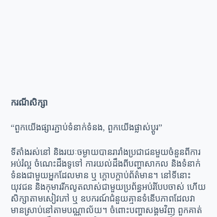
ករណីសិក្សា
“ពួកយើងផ្សារភ្ជាប់ទំនាក់ទំនង, ពួកយើងផ្លាស់ប្តូរ”
ទីតាំងរស់នៅ និងរយៈចម្ងាយបានរារាំងប្រជាជនមួយចំនួនពីការ
អប់រំល្អ ចំណេះដឹងទូទៅ ការយល់ដឹងពីបញ្ហាសាកល និងទំនាក់
ទំនងជាមួយអ្នកដែលមាន ឬ ក្តោបក្តាប់ព័ត៌មាន។ នៅទីនោះ
យុវជន និងកុមាររីកលូតលាស់ជាមួយប្រព័ន្ធអប់រំបែបចាស់ ហើយ
សិក្សាតាមសៀវភៅ ឬ ឧបករណ៍ជំនួយគ្មានទំនើបភាពដែលវា
មានស្រាប់នៅតាមបណ្ណាល័យ។ ចំពោះបញ្ហាសង្គមវិញ ពួកគាត់