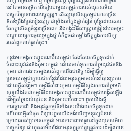
សិក្សាកម្រិតទាប ឬ កម្រិតខ្ពស់ក្តី ប៉ុន្តែល្បឿននៃការរីកចម្រើន
នៅតែមានកម្រិត បើធៀបជាមួយតម្រូវការរបស់យុគសម័យ
បច្ចេកវិទ្យានាពេលបច្ចុប្បន្ន។ សិស្សានុសិស្សកម្ពុជាភាគច្រើន
ខិតខំប្រឹងប្រែងរៀនសូត្រជាខ្លាំងនៅក្នុងថ្នាក់រៀន ប៉ុន្តែដោយសារ
តែកត្តាសិស្សចំនួនច្រើនពេក និងកង្វះវិធីសាស្ត្របង្រៀនបែបចម្រុះ
បណ្ដាលឲ្យការចូលរួមក្នុងថ្នាក់ក៏ដូចជាកម្លាំងចិត្តក្នុងការសិក្សា
របស់ពួកគាត់ធ្លាក់ចុះ។
កន្លងមកអង្គការហ្គូដណេប៊ឺសកម្ពុជា តែងតែយកចិត្តទុកដាក់
ចំពោះយុវជននិងកុមារកម្ពុជា ដោយចាត់ទុកការគាំទ្រយុវជននិង
កុមារ ជាការងារចម្បងរបស់ពួកយើងជានិច្ច ដើម្បីធ្វើឲ្យ
ប្រទេសកម្ពុជាក្លាយជាកន្លែងដែលមនុស្សអាចរស់នៅបានប្រកប
ដោយក្តីសង្ឃឹម។ កម្មវិធីគាំពារកុមារ កម្មវិធីស្វែងរកការគាំទ្រមតិ
សុទ្ធសឹងតែជាកម្មវិធីដែលអង្គការហ្គូដណេប៊ឺសកម្ពុជាបង្កើតឡើង
ដើម្បីគាំទ្រដល់យុវជន និងកុមារជាចំពោះ។ ពួកយើងធ្វើ
ការផ្តោតលើ និងអនុវត្តកម្មវិធីទាំងនេះយ៉ាងយកចិត្តទុកដាក់
ហើយលម្អិតបំផុត ពីព្រោះពួកយើងចង់ឃើញមនុស្សជំនាន់
ក្រោយរបស់ប្រទេសកម្ពុជា មានភាពលេចធ្លោនៅក្នុងយុគសម័យ
បច្ចេកវិទ្យា ជាយុគសម័យដែលមនុស្សគ្រប់គ្នាត្រូវការ ដើម្បីឈាន