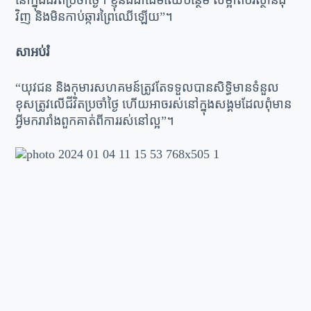
នៅក្នុងជីវិតប្រចាំថ្ងៃ។ ខ្ញុំនឹងដាំដើមឈើបន្ថែម សម្អាតបរិស្ថានជុំ
វិញ និងមិនកាប់ឆ្ការព្រៃឈើឡើយ”។
សាអប់រំ
“យុវជន និងកុមារសហគមន៍ត្រូវតែទទួលបានសិទ្ធិមានទំនួល
ខុសត្រូវលើជីវិតប្រចាំថ្ងៃ ហើយអាចរស់នៅក្នុងសង្គមដែលពុំមាន
អ្វីមករារាំងពួកគាត់ពីការរស់នៅល្អ”។