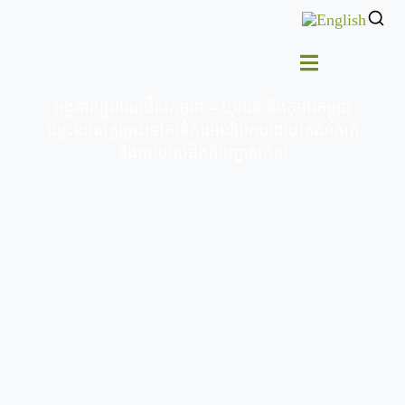
អង្គការហ្គូដណេប៊ឺសកម្ពុជា – យុវជន និងកុមារកម្ពុជា
ជម្នះឧបសគ្គឆ្ពោះទៅកាន់ការអប់រំប្រកបដោយគុណភាព
និងការយល់ដឹងពីបញ្ហាសកល