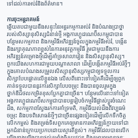
ទៅដល់ការអប់រំនិងព័ត៌មាន។
ការចុះអន្តរាគមន៍
ឆ្លើយតបជាមួយនឹងសន្ទុះនៃអន្តរកម្មការអប់រំ និងបំណងប្រាថ្នា
របស់សិស្សានុសិស្សជំនាន់ថ្មី អង្គការហ្គូដណេប៊ឺសកម្ពុជាបាន
បន្ថែមសកម្មភាព និងកម្មវិធីអភិវឌ្ឍន៍ចូលក្នុងកម្មវិធីអប់រំ, បង្កើន
និងរក្សាគុណភាពខ្ពស់នៃការអនុវត្តកម្មវិធី រួមជាមួយនឹងការ
អភិវឌ្ឍន៍គម្រោងថ្មីដើម្បីគាំទ្រសាលារៀន និងសិស្សានុសិស្ស។
ពួកយើងសហការជាមួយបណ្តាសាលា ដើម្បីបង្កើតកម្មវិធីអប់រំថ្មីៗ
ក្នុងគោលបំណងសម្រួលសិស្សានុសិស្សកម្ពុជាឲ្យទទួលការ
សិក្សាបែបផ្តោតលើខ្លួនឯង លើសពីនោះទៅទៀតគឺដើម្បីឲ្យពួក
គាត់ទទួលបាននូវការសិក្សាបែបចម្រុះ និងបានចូលរួមក្នុង
ថ្នាក់ឌីជីថលកម្រិតខុសប្លែកគ្នាជាច្រើន។ បន្ថែមលើនោះទៅទៀត
អង្គការហ្គូដណេប៊ឺសកម្ពុជាបានបន្តរៀបចំកម្មវិធីផ្លាស់ប្តូរចំណេះ
ដឹង, សកម្មភាពស្វែងរកការគាំទ្រមតិ, កម្មវិធីយល់ដឹងពីវប្បធម៌
ចម្រុះ និងបទពិសោធន៍ថ្មីៗជាច្រើនផ្សេងទៀតដើម្បីលើកទឹកចិត្ត
លើកកម្ពស់ និងតម្រង់ទិសពួកគេឲ្យមានការអភិវឌ្ឍន៍ក្លាយទៅជា
អ្នកជំនាន់ក្រោយប្រកបដោយស្មារតីខ្ពស់។ កម្មវិធីដែលបានលើក
ឡើងខាងឡើងបានផ្តល់កម្លាំងចិត្តយុវជន និងកុមារឲ្យមានឆន្ទៈ