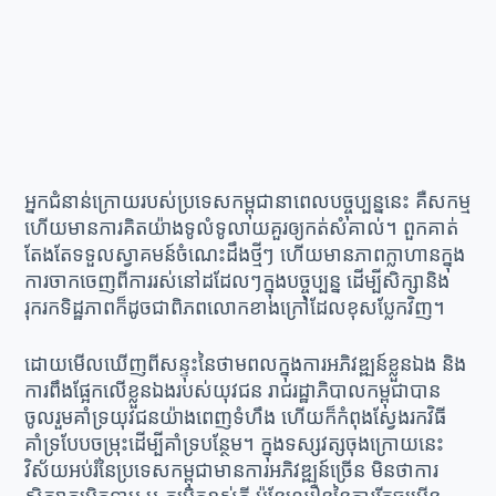
អ្នកជំនាន់ក្រោយរបស់ប្រទេសកម្ពុជានាពេលបច្ចុប្បន្ននេះ គឺសកម្ម
ហើយមានការគិតយ៉ាងទូលំទូលាយគួរឲ្យកត់សំគាល់។ ពួកគាត់
តែងតែទទួលស្វាគមន៍ចំណេះដឹងថ្មីៗ ហើយមានភាពក្លាហានក្នុង
ការចាកចេញពីការរស់នៅដដែលៗក្នុងបច្ចុប្បន្ន ដើម្បីសិក្សានិង
រុករកទិដ្ឋភាពក៏ដូចជាពិភពលោកខាងក្រៅដែលខុសប្លែកវិញ។
ដោយមើលឃើញពីសន្ទុះនៃថាមពលក្នុងការអភិវឌ្ឍន៍ខ្លួនឯង និង
ការពឹងផ្អែកលើខ្លួនឯងរបស់យុវជន រាជរដ្ឋាភិបាលកម្ពុជាបាន
ចូលរួមគាំទ្រយុវជនយ៉ាងពេញទំហឹង ហើយក៏កំពុងស្វែងរកវិធី
គាំទ្របែបចម្រុះដើម្បីគាំទ្របន្ថែម។ ក្នុងទស្សវត្សចុងក្រោយនេះ
វិស័យអប់រំនៃប្រទេសកម្ពុជាមានការអភិវឌ្ឍន៍ច្រើន មិនថាការ