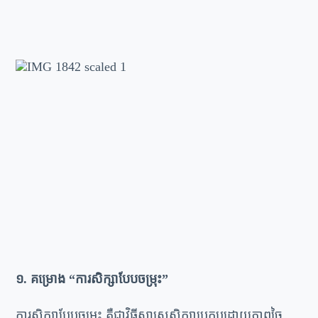
១. គម្រោង “ការសិក្សាបែបចម្រុះ”
ការសិក្សាបែបចម្រុះ គឺជាវិធីសាស្រ្តសិក្សាប្រកបដោយភាពច្នៃ