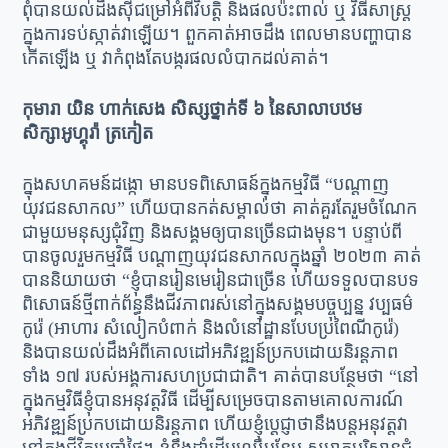
ពុំបានយល់ដឹងស៊ីជម្រៅអំពីវិបត្តិ និងផលប៉ះពាល់ ឬ វិធីសាស្ត្រ
ក្នុងការទប់ស្កាត់វាឡើយ។ ពួកគាត់អាចដឹង ពេលមានបញ្ហាបាន
កើតឡើង ឬ វាកំពុងតែបង្ករផលលំបាកដល់គាត់។
កុមារា យិន ហាក់សេង សិស្សថ្នាក់ទី ៦ នៃសាលាបឋម
សិក្សាអូហ្គុរ៉ា ត្រកៀត
ក្នុងសហគមន៍ដង្កោ មានបទពិសោធន៍ក្នុងកម្មវិធី “បណ្តាញ
យុវជនសាកល” ហើយបានកត់សម្គាល់ថា គាត់គួរតែរួមចំណែក
ជាមួយមនុស្សជុំវិញ និងសង្គមឲ្យបានច្រើនជាងមុន។ បន្ទាប់ពី
បានចូលរួមកម្មវិធី បណ្តាញយុវជនសាកលក្នុងឆ្នាំ ២០២៣ គាត់
បាននិយាយថា “ខ្ញុំបានរៀនមេរៀនជាច្រើន ហើយទទួលបានបទ
ពិសោធន៍ថ្មីពាក់ព័ន្ធនឹងជីវភាពរស់នៅក្នុងសង្គមបច្ចុប្បន្ន វប្បធម៌
កូរ៉េ (អាហារ សំលៀកបំពាក់ និងលំនៅដ្ឋានបែបប្រពៃណីកូរ៉េ)
និងបានយល់ដឹងអំពីគោលដៅអភិវឌ្ឍន៍ប្រកបដោយនិរន្តភាព
ទាំង ១៧ របស់អង្គការសហប្រជាជាតិ។ គាត់បានបន្ថែមថា “នៅ
ក្នុងកម្មវិធីខ្ញុំបានអនុវត្តវិធី ដើម្បីសម្រេចបានតាមគោលការណ៍
អភិវឌ្ឍន៍ប្រកបដោយនិរន្តភាព ហើយខ្ញុំប្តេជ្ញាថានឹងបន្តអនុវត្តវា