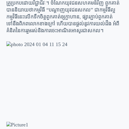
គ្រូប្រកបដោយវិជ្ជាជីវៈ។ ចំណែកយុវជនសហគមន៍វិញ ពួកគាត់
បាននិយាយថាកម្មវិធី “បណ្តាញយុវជនសកល” ជាកម្មវិធីល្អ
កម្មវិធីនេះលើកទឹកចិត្តពួកគាត់ឲ្យក្លាហាន, ផ្សារភ្ជាប់ពួកគាត់
ទៅនឹងពិភពលោកខាងក្រៅ ហើយបានផ្តល់នូវការយល់ដឹង អំពី
គំនិតនៃការរួមរស់និងការចេះអាណិតអាសូរជាសកល។