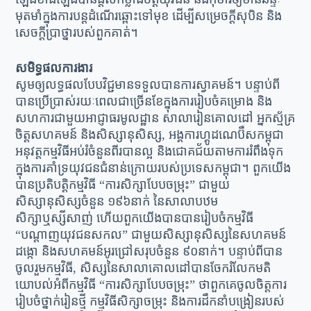
មុតមាំក្នុងការបន្តដំណើរឆ្ពោះទៅមុខ ដើម្បីសម្រេចក្តីសុបិន និង
សេចក្តីប្រាថ្នារបស់ពួកគាត់។
សមិទ្ធផលការងារ
សូមឲ្យលទ្ធផលបែបវិជ្ជមានទទួលបានការស្វាគមន៍។ បន្ទាប់ពី
បានប្រើប្រាស់រយៈពេលជាច្រើនខែក្នុងការរៀបចំគម្រោង និង
សហការជាមួយអាជ្ញាធរមូលដ្ឋាន សាលារៀនគោលដៅ អ្នកស្ម័គ្រ
ចិត្តសហគមន៍ និងសិស្សានុសិស្ស, អង្គការហ្គូដណេប៊ឺសកម្ពុជា
អនុវត្តកម្មវិធីអប់រំចំនួនពីរបានល្អ និងជោគជ័យតាមការរំពឹងទុក
ក្នុងការគាំទ្រយុវជនជំនាន់ក្រោយរបស់ប្រទេសកម្ពុជា។ ពួកយើង
បានប្រតិបត្តិកម្មវិធី “ការសិក្សាបែបចម្រុះ” ជាមួយ
សិស្សានុសិស្សចំនួន ១៩៦នាក់ នៃសាលាបឋម
សិក្សាឬស្សីសាញ់ ហើយពួកយើងបានបានរៀបចំកម្មវិធី
“បណ្តាញយុវជនសកល” ជាមួយសិស្សានុសិស្សនៃសហគមន៍
ដង្កោ និងសហគមន៍អូរជ្រៅសរុបចំនួន ៩០នាក់។ បន្ទាប់ពីបាន
ចូលរួមកម្មវិធី, សិស្សនៃសាលាគោលដៅបានចែករំលែកមតិ
យោបល់អំពីកម្មវិធី “ការសិក្សាបែបចម្រុះ” ថាពួកគេចូលចិត្តការ
រៀបចំថ្នាក់រៀនថ្មី កម្មវិធីសិក្សាចម្រុះ និងការដឹកនាំបង្រៀនរបស់