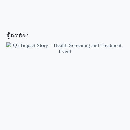
រឿងទាក់ទង