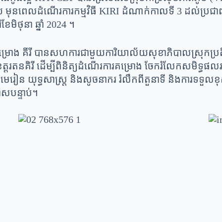
ពេលដំណើរការកម្មវិធី KIRI ដំណាក់កាលទី 3 ដល់ប្រជាពលរដ
ខែមិថុនា ឆ្នាំ 2024 ។
ម្រោង គីរី បានសហការជាមួយការិយាល័យសុខាភិបាលស្រុកប្រតិបត្តិ
រតនគិរី ដើម្បីពិនិត្យដំណើរការគម្រោង ចែករំលែកសមិទ្ធផលរប
ងលើមេរៀន យុទ្ធសាស្ត្រ និងសូចនាករ រំលឹកពីតួនាទី និងការទទួលខ
សបន្ទាប់។