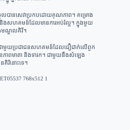
ំ បន្តទទួលបានសេវាប្រកបដោយគុណភាព។ គម្រោង
ងសហគមន៍ដែលមានការអប់រំល្អ។ ក្នុងមួយ
ងមណ្ឌលគិរី។
ំនងល្អជាមួយប្រជាជនសហគមន៍ដែលជឿជាក់លើពួក
រោងសុខភាពមាតា និងទារក។ ជាមួយនឹងសំឡេង
រតនគិរីនោះទេ។