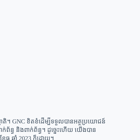
តិ។ GNC ខិតខំដើម្បីទទួលបានអត្ថប្រយោជន៍
ព័ន្ធ និងពាក់ព័ន្ធ។ ដូច្នេះហើយ យើងបាន
ធ្នូ ឆ្នាំ 2023 ក៏ដោយ។