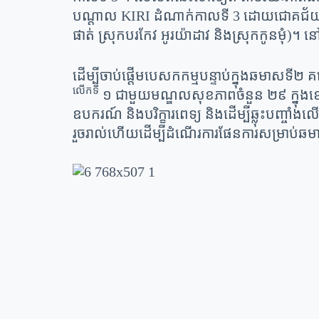
បណ្តាល KIRI ដំណាក់កាលទី 3 ដោយជោគជ័យ មុន
ផាត់ ស្រុកបរកែវ អូរយ៉ាដាវ និងស្រុកកូនមុំ)។ នៅ
ដើម្បីចាប់ផ្តើមបេសកកម្មបន្ទាប់ក្នុងឆមាសទី២ គ
លើកទី
១ ជាមួយមណ្ឌលសុខភាពចំនួន ២៩ ក្នុងខេត្ត
ឧបករណ៍ និងបរិក្ខារពេទ្យ និងដើម្បីឆ្លុះបញ្ចាំ
រួចរាល់ហើយដើម្បីដំណើរការផែនការសម្រាប់ឆមា