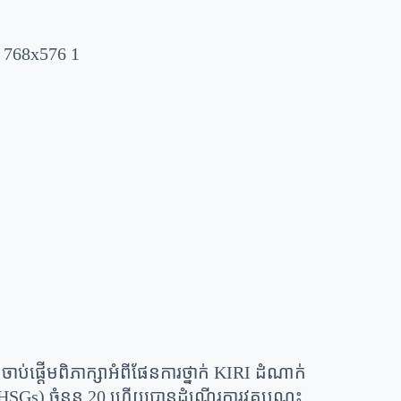
ប់ផ្តើមពិភាក្សាអំពីផែនការថ្នាក់ KIRI ដំណាក់
SGs) ចំនួន 20 ហើយបានដំណើរការវគ្គបណ្តុះ