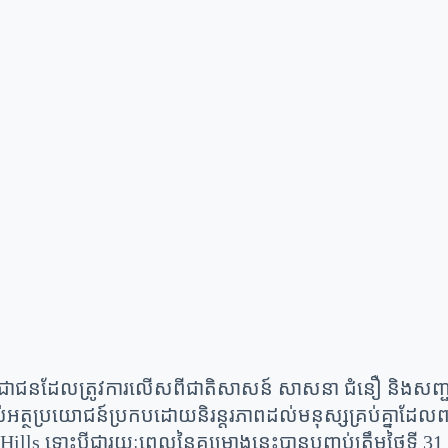
ជាជនដែលត្រូវការលើសពីជាតិសាសន៍ សាសនា ជំនឿ និងសញ្ជា
្ថប្រយោជន៍ប្រកបដោយនិរន្តរភាពដល់មនុស្សគ្រប់គ្នាដែលពាក់
ills ទោះបីជារយៈពេលនៃគម្រោងនេះបានបញ្ចប់ត្រឹមថ្ងៃទី 31 ខែ