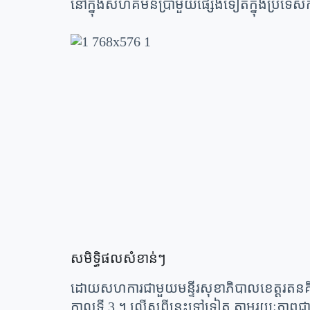
នៅក្នុង​សហគមន៍​ប្រាំមួយ​ផ្សេងទៀត​ក្នុង​ប្រទេស​ក
សមិទ្ធិផលសំខាន់ៗ
ដោយសហការជាមួយមន្ទីរសុខាភិបាលខេត្តរតនគិរី ដ
កាលទី 3 ។ លើសពីនេះទៅទៀត តាមរយៈភាពជាដៃគ