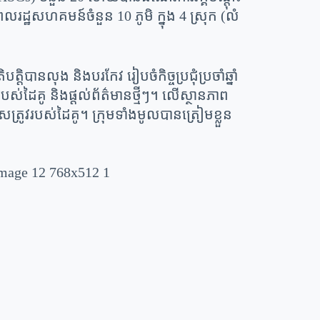
្ឋសហគមន៍ចំនួន 10 ភូមិ ក្នុង 4 ស្រុក (លំ
បានលុង និងបរកែវ រៀបចំកិច្ចប្រជុំប្រចាំឆ្នាំ
ស់ដៃគូ និងផ្តល់ព័ត៌មានថ្មីៗ។ លើស្ថានភាព
ុសត្រូវរបស់ដៃគូ។ ក្រុមទាំងមូលបានត្រៀមខ្លួន