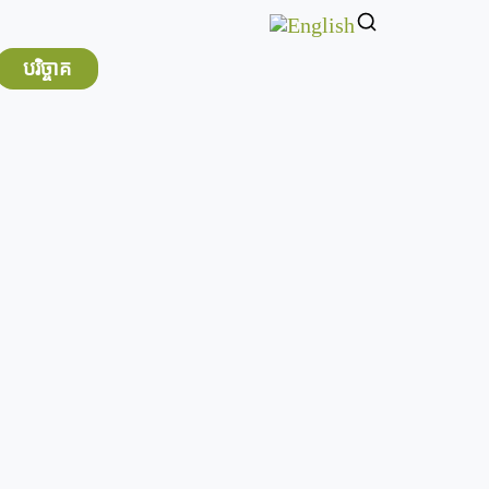
បរិច្ចាគ