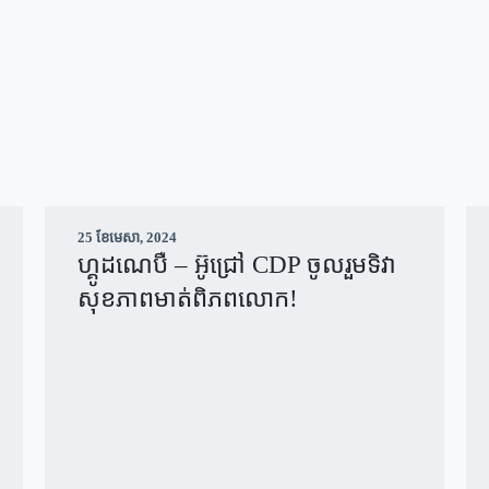
25 ខែ​មេសា, 2024
ហ្គូដណេបឺ – អ៊ូជ្រៅ CDP ចូលរួមទិវា
សុខភាពមាត់ពិភពលោក!