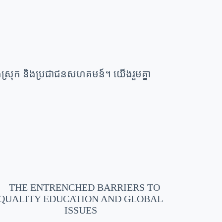
ុងស្រុក និងប្រជាជនសហគមន៍។ យើងរួមគ្នា