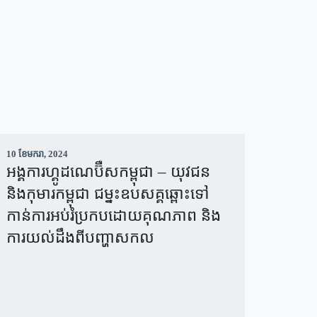
10 ខែ​មករា, 2024
អង្គការហ្គូដណេប៊ឺសកម្ពុជា – យុវជន
និងកុមារកម្ពុជា ជម្នះឧបសគ្គឆ្ពោះទៅ
កាន់ការអប់រំប្រកបដោយគុណភាព និង
ការយល់ដឹងពីបញ្ហាសកល