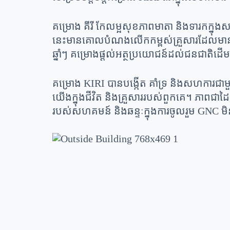
គម្រោង គីរី កែលម្អសុខភាពមាតា និងទារកក្នុង
នេះមានគោលបំណងលើកកម្ពស់គ្រួសារដែលមានស
ឆ្នាំៗ គម្រោងផ្តល់អត្ថប្រយោជន៍ដល់ជនជាតិដើ
គម្រោង KIRI បានបង្កើត គាំទ្រ និងសហការជា
យើងក្នុងជីវិត និងគ្រួសាររបស់ពួកគេ។ ភាពជាដ
របស់សហគមន៍ និងឆន្ទៈក្នុងការចូលរួម GNC មិនមា