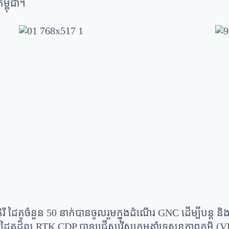
ម្ពុជា។
ៃគូចំនួន 50 នាក់បានចូលរួមក្នុងដំណើរ GNC ដើម្បីបន្ត និងចា
ូដ៏ល្អ RTK CDP បានជ្រើសរើសក្រុមគាំទ្រសុខភាពភូមិ (VH