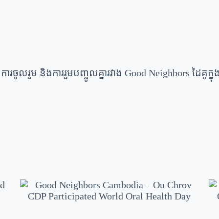
ចូលរួម និងការរួមបញ្ចូលគ្នារវាង Good Neighbors ដៃគូក្ន