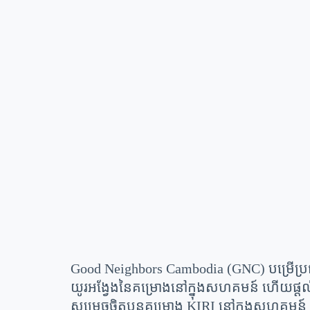
Good Neighbors Cambodia (GNC) បម្រើប្រ
យូរអង្វែងនៃគម្រោងនៅក្នុងសហគមន៍ ហើយផ្តល់អត
សម្រេចចិត្តបន្តគម្រោង KIRI នៅក្នុងសហគមន៍ H