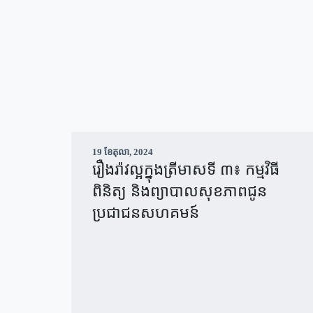
19 ខែ​តុលា, 2024
រឿងរ៉ាវល្អក្នុងត្រីមាសទី ៣៖ កម្មវិធី
ពិនិត្យ និងព្យាបាលសុខភាពជូន
ប្រជាជនសហគមន៍