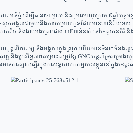
សហគមន៍ភ្នំ ដើម្បីធានាថា ម្តាយ និងកុមារអាយុក្រោម ៥ឆ្នា
ុភមង្គលជាមួយនឹងការសម្រាលកូនដែលមានហានិភ័យទាប និ
មភាគតិច និងងាយរងគ្រោះជាង ៣៥ពាន់នាក់ នៅខេត្តរតនគិរី និ
មួយបុគ្គលិកពេទ្យ និងអង្គការក្នុងស្រុក ហើយមានទំនាក់ទ
ៃគូល្អ និងប្រសិទ្ធភាពគម្រោងតម្រូវឱ្យ GNC បន្តគាំទ្រគម្
នការស្ទាក់ស្ទើរក្នុងការបន្តបេសកកម្មរបស់ខ្លួននៅក្នុងខេត្ត