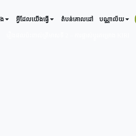
ើង
អ្វីដែលយើងធ្វើ
តំបន់គោលដៅ
បណ្ណាល័យ
រឿងផលប៉ះពាល់ត្រីមាសទី 2 – ការផ្លាស់ប្តូរគម្រោង KIRI