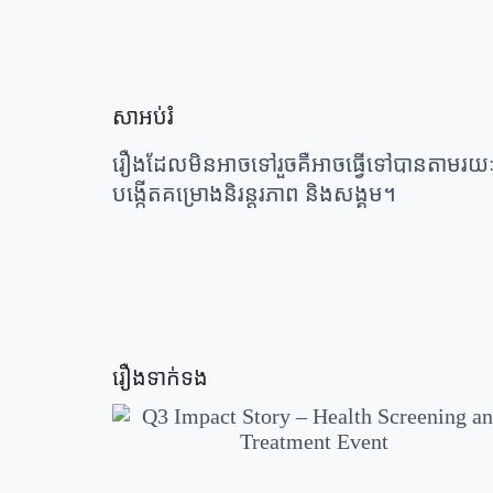
សាអប់រំ
រឿងដែលមិនអាចទៅរួចគឺអាចធ្វើទៅបានតាមរយៈការ
បង្កើតគម្រោងនិរន្តរភាព និងសង្គម។
រឿងទាក់ទង