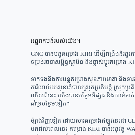
អន្តរាគមន៍របស់យើង។
GNC បានបន្តគម្រោង KIRI ដើម្បីពង្រឹងនិរន្
ទម្រង់រចនាសម្ព័ន្ធស្ថាប័ន និងផ្លាស់ប្តូរគម្
ទាក់ទងនឹងការបន្តគម្រោងសុខភាពមាតា និងទារក គ
ការិយាល័យសុខាភិបាលស្រុកប្រតិបត្តិ ស្រុកប្រ
លើសពីនេះ យើងបានបន្ថែមទីផ្សារ និងការទំនាក
គាំទ្របន្ថែមទៀត។
ម៉្យាងវិញទៀត ដោយសារគម្រោងឥឡូវនេះជា CDP G
មកដល់ពេលនេះ គម្រោង KIRI បានអនុវត្ត WASH និ