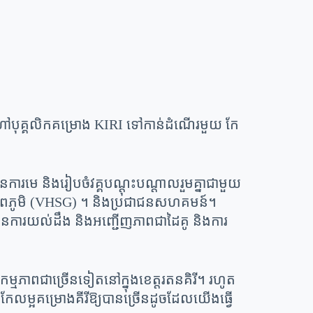
ារហៅបុគ្គលិកគម្រោង KIRI ទៅកាន់ដំណើរមួយ កែ
នការមេ និងរៀបចំវគ្គបណ្តុះបណ្តាលរួមគ្នាជាមួយ
្រសុខភាពភូមិ (VHSG) ។ និងប្រជាជនសហគមន៍។
្កើនការយល់ដឹង និងអញ្ជើញភាពជាដៃគូ និងការ
្មភាពជាច្រើនទៀតនៅក្នុងខេត្តរតនគិរី។ រហូត
្រោង​គីរី​ឱ្យ​បាន​ច្រើន​ដូច​ដែល​យើង​ធ្វើ​