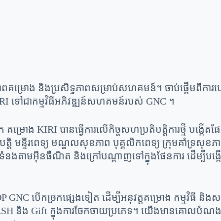
តរភាពគម្រោង និងប្រសិទ្ធភាពសម្រាប់សហគមន៍។ ចាប់ផ្តើមពីក
រោង KIRI ទៅជាកម្មវិធីអភិវឌ្ឍន៍សហគមន៍របស់ GNC ។
ម្រោង KIRI បានធ្វើការលើកិច្ចសហប្រតិបត្តិការថ្មី បង្កើតផែ
តិបត្តិ មន្ទីរពេទ្យ មណ្ឌលសុខភាព បុគ្គលិកពេទ្យ ក្រុមគាំទ
់ទំនងតាមអ៊ីនធឺណិត និងក្រៅបណ្តាញទៅក្នុងផែនការ ដើម្បីបង
NC បើកច្រកផ្សេងទៀត ដើម្បីអនុវត្តគម្រោង កម្មវិធី និងសកម
ង Gift ក្នុងការចែកចាយប្រភេទ។ យើង​មាន​គោលបំណង​កែលម្អ​គម